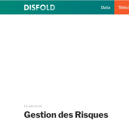
Aller
Data
Télé
au
contenu
principal
22/08/2024
Gestion des Risques