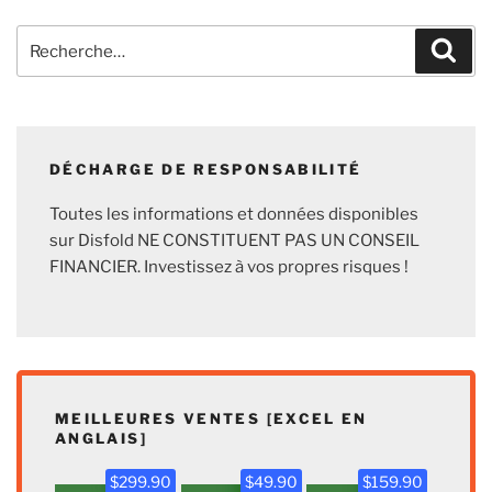
Recherche
Rech
pour
:
DÉCHARGE DE RESPONSABILITÉ
Toutes les informations et données disponibles
sur Disfold NE CONSTITUENT PAS UN CONSEIL
FINANCIER. Investissez à vos propres risques !
MEILLEURES VENTES [EXCEL EN
ANGLAIS]
$299.90
$49.90
$159.90