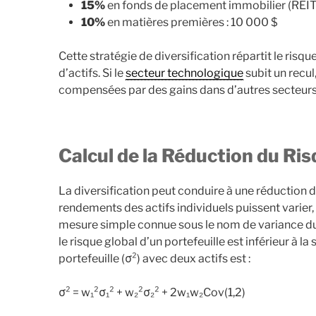
15%
en fonds de placement immobilier (REIT)
10%
en matières premières : 10 000 $
Cette stratégie de diversification répartit le risqu
d’actifs. Si le
secteur technologique
subit un recu
compensées par des gains dans d’autres secteurs,
Calcul de la Réduction du Ris
La diversification peut conduire à une réduction du
rendements des actifs individuels puissent varier, 
mesure simple connue sous le nom de variance du 
le risque global d’un portefeuille est inférieur à 
portefeuille (σ²) avec deux actifs est :
σ² = w₁²σ₁² + w₂²σ₂² + 2w₁w₂Cov(1,2)