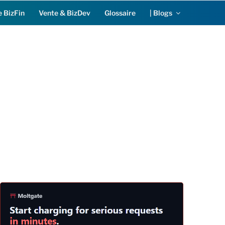
 BizFin
Vente & BizDev
Glossaire
| Blogs