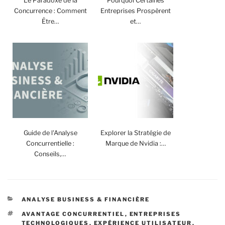
Le Paradoxe de la
Pourquoi Certaines
Concurrence : Comment
Entreprises Prospèrent
Être…
et…
Guide de l'Analyse
Explorer la Stratégie de
Concurrentielle :
Marque de Nvidia :…
Conseils,…
CATÉGORIES
ANALYSE BUSINESS & FINANCIÈRE
ÉTIQUETTES
AVANTAGE CONCURRENTIEL
,
ENTREPRISES
TECHNOLOGIQUES
,
EXPÉRIENCE UTILISATEUR
,